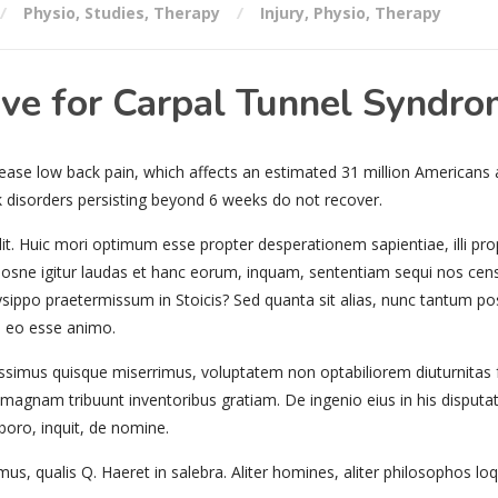
Physio
,
Studies
,
Therapy
Injury
,
Physio
,
Therapy
ive for Carpal Tunnel Syndr
ease low back pain, which affects an estimated 31 million Americans
k disorders persisting beyond 6 weeks do not recover.
it. Huic mori optimum esse propter desperationem sapientiae, illi pr
 Hosne igitur laudas et hanc eorum, inquam, sententiam sequi nos ce
sippo praetermissum in Stoicis? Sed quanta sit alias, nunc tantum p
hi eo esse animo.
gissimus quisque miserrimus, voluptatem non optabiliorem diuturnitas
 magnam tribuunt inventoribus gratiam. De ingenio eius in his disputati
boro, inquit, de nomine.
us, qualis Q. Haeret in salebra. Aliter homines, aliter philosophos l