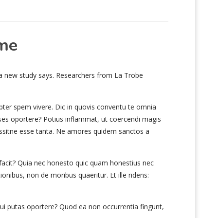
ome
 a new study says. Researchers from La Trobe
opter spem vivere. Dic in quovis conventu te omnia
nses oportere? Potius inflammat, ut coercendi magis
ossitne esse tanta. Ne amores quidem sanctos a
 facit? Quia nec honesto quic quam honestius nec
onibus, non de moribus quaeritur. Et ille ridens:
oqui putas oportere? Quod ea non occurrentia fingunt,