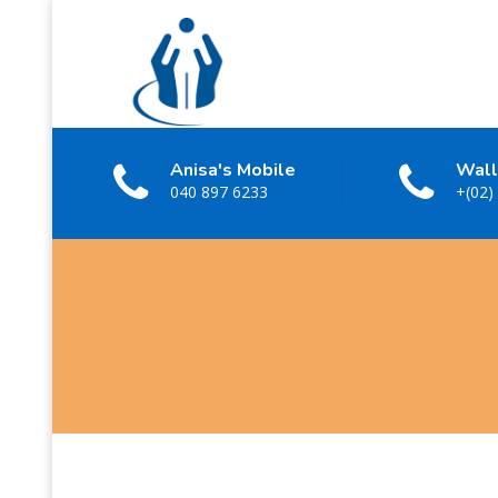
Anisa's Mobile
Wall
040 897 6233
+(02)