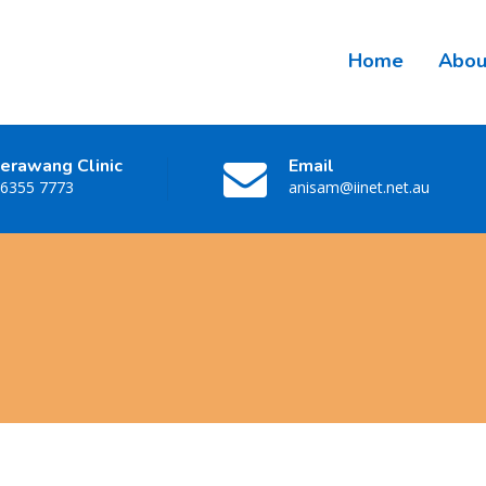
Home
Abou
erawang Clinic
Email
 6355 7773
anisam@iinet.net.au