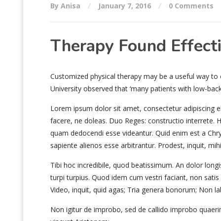
By Anisa
January 7, 2016
0 Comments
Therapy Found Effect
Customized physical therapy may be a useful way to 
University observed that ‘many patients with low-bac
Lorem ipsum dolor sit amet, consectetur adipiscing el
facere, ne doleas. Duo Reges: constructio interrete.
quam dedocendi esse videantur. Quid enim est a Chry
sapiente alienos esse arbitrantur. Prodest, inquit, mi
Tibi hoc incredibile, quod beatissimum. An dolor lon
turpi turpius. Quod idem cum vestri faciant, non satis
Video, inquit, quid agas; Tria genera bonorum; Non la
Non igitur de improbo, sed de callido improbo quaerim