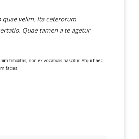
o quae velim. Ita ceterorum
certatio. Quae tamen a te agetur
enim timiditas, non ex vocabulis nascitur. Atqui haec
m facies.