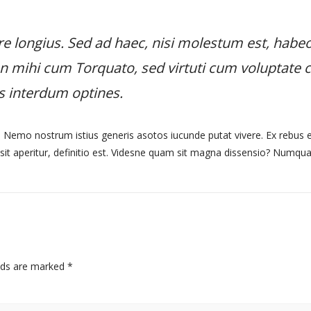
re longius. Sed ad haec, nisi molestum est, habe
on mihi cum Torquato, sed virtuti cum voluptate 
s interdum optines.
nt. Nemo nostrum istius generis asotos iucunde putat vivere. Ex rebus 
it aperitur, definitio est. Videsne quam sit magna dissensio? Numqua
elds are marked
*