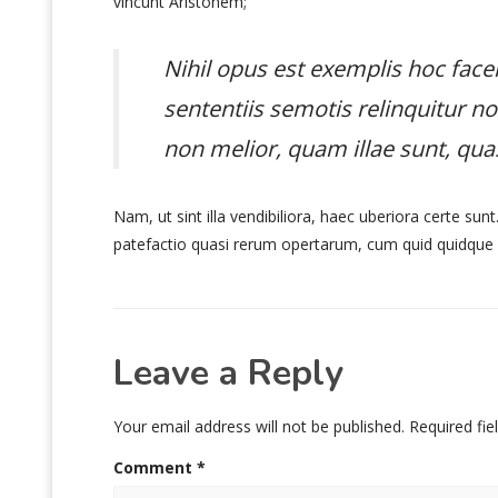
vincunt Aristonem;
Nihil opus est exemplis hoc face
sententiis semotis relinquitur n
non melior, quam illae sunt, qua
Nam, ut sint illa vendibiliora, haec uberiora certe su
patefactio quasi rerum opertarum, cum quid quidque s
Leave a Reply
Your email address will not be published.
Required fi
Comment
*